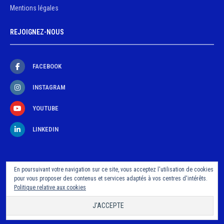
Mentions légales
REJOIGNEZ-NOUS
FACEBOOK
INSTAGRAM
YOUTUBE
LINKEDIN
En poursuivant votre navigation sur ce site, vous acceptez l'utilisation de cookies
pour vous proposer des contenus et services adaptés à vos centres d'intérêts.
Politique relative aux cookies
©2021 Ligue Auvergne Rhône-Alpes de Tennis de Table - Tous droits réservés