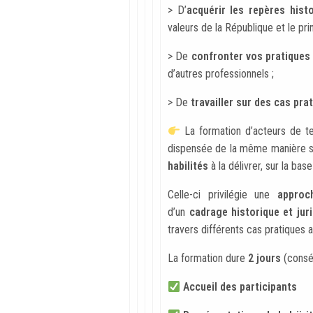
> D’
a
cquérir les repères hist
valeurs de la République et le prin
>
De
c
onfronter vos pratiques
d’autres professionnels ;
>
De
t
ravailler sur des cas pra
La formation d’acteurs de t
dispensée de la même manière sur
habilités
à la délivrer, sur la bas
Celle-ci privilégie une
approc
d’un
cadrage historique et jur
travers différents cas pratiques 
La formation dure
2 jours
(consé
Accueil des participants