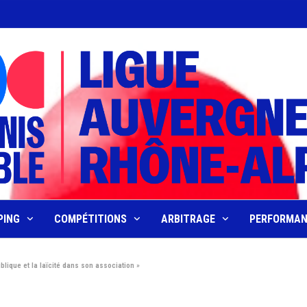
PING
COMPÉTITIONS
ARBITRAGE
PERFORMA
lique et la laïcité dans son association »