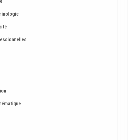
té
rminologie
cité
fessionnelles
ion
hématique