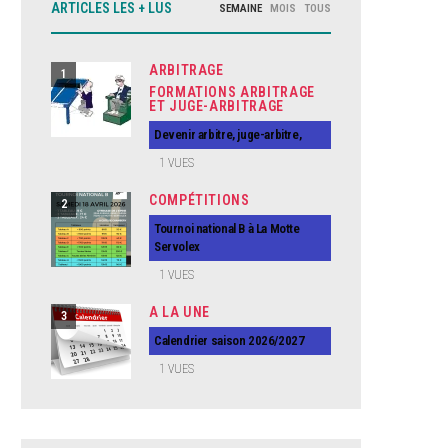
ARTICLES LES + LUS
SEMAINE
MOIS
TOUS
ARBITRAGE
1
FORMATIONS ARBITRAGE
ET JUGE-ARBITRAGE
Devenir arbitre, juge-arbitre,
1
VUES
COMPÉTITIONS
2
Tournoi national B à La Motte
Servolex
1
VUES
A LA UNE
3
Calendrier saison 2026/2027
1
VUES