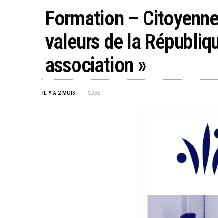
Formation – Citoyenne
valeurs de la Républiqu
association »
IL Y A 2 MOIS
11
VUES