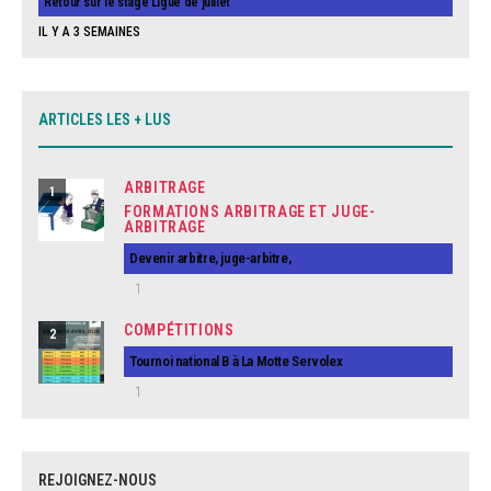
Retour sur le stage Ligue de juillet
IL Y A 3 SEMAINES
ARTICLES LES + LUS
ARBITRAGE
1
FORMATIONS ARBITRAGE ET JUGE-
ARBITRAGE
Devenir arbitre, juge-arbitre,
1
COMPÉTITIONS
2
Tournoi national B à La Motte Servolex
1
REJOIGNEZ-NOUS