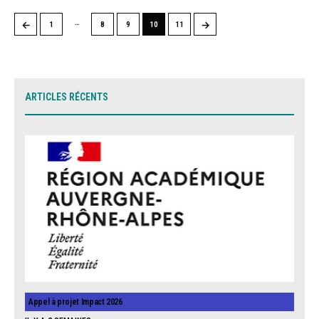
…
←
→
1
8
9
10
11
ARTICLES RÉCENTS
Appel à projet Impact 2026