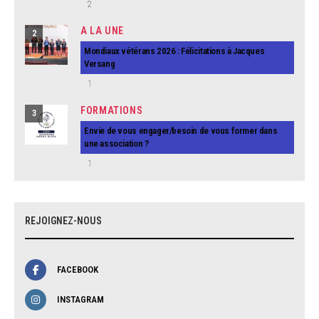
2
A LA UNE
2
Mondiaux vétérans 2026 : Félicitations à Jacques
Versang
1
FORMATIONS
3
Envie de vous engager/besoin de vous former dans
une association ?
1
REJOIGNEZ-NOUS
FACEBOOK
INSTAGRAM