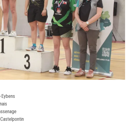
s-Eybens
nais
assenage
Castelpontin