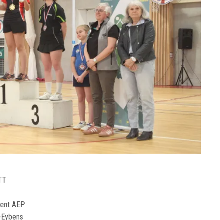
TT
nent AEP
s-Eybens