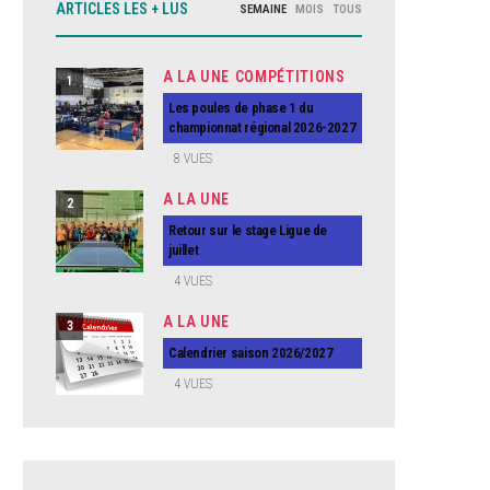
ARTICLES LES + LUS
SEMAINE
MOIS
TOUS
A LA UNE
COMPÉTITIONS
1
Les poules de phase 1 du
championnat régional 2026-2027
8
VUES
A LA UNE
2
Retour sur le stage Ligue de
juillet
4
VUES
A LA UNE
3
Calendrier saison 2026/2027
4
VUES