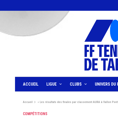
ACCUEIL
LIGUE
CLUBS
UNIVERS DU 
Accueil
»
Les résultats des finales par classement AURA à Vallon Pont
COMPÉTITIONS