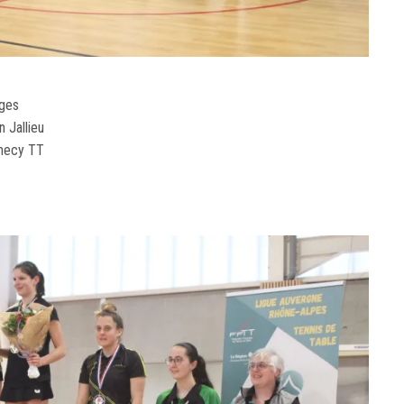
oges
 Jallieu
nnecy TT