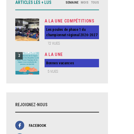
ARTICLES LES + LUS
SEMAINE
MOIS
TOUS
A LA UNE
COMPÉTITIONS
1
Les poules de phase 1 du
championnat régional 2026-2027
12
VUES
A LA UNE
2
Bonnes vacances
5
VUES
REJOIGNEZ-NOUS
FACEBOOK