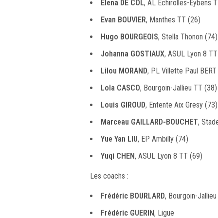
Elena DE COL
, AL Echirolles-Eybens T
Evan BOUVIER
, Manthes TT (26)
Hugo BOURGEOIS
, Stella Thonon (74)
Johanna GOSTIAUX
, ASUL Lyon 8 TT
Lilou MORAND
, PL Villette Paul BERT
Lola CASCO
, Bourgoin-Jallieu TT (38)
Louis GIROUD
, Entente Aix Gresy (73)
Marceau GAILLARD-BOUCHET
, Stad
Yue Yan LIU
, EP Ambilly (74)
Yuqi CHEN
, ASUL Lyon 8 TT (69)
Les coachs :
Frédéric BOURLARD
, Bourgoin-Jallie
Frédéric GUERIN
, Ligue