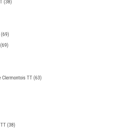
T (38)
 (69)
 (69)
e Clermontois TT (63)
u TT (38)