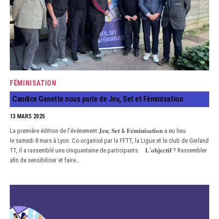
FÉMINISATION
Candice Genette nous parle de Jeu, Set et Féminisation
13 MARS 2025
La première édition de l’événement 𝐉𝐞𝐮, 𝐒𝐞𝐭 & 𝐅𝐞́𝐦𝐢𝐧𝐢𝐬𝐚𝐭𝐢𝐨𝐧 a eu lieu
le samedi 8 mars à Lyon. Co-organisé par la FFTT, la Ligue et le club de Gerland
TT, il a rassemblé une cinquantaine de participants. 𝐋’𝐨𝐛𝐣𝐞𝐜𝐭𝐢𝐟 ? Rassembler
afin de sensibiliser et faire…