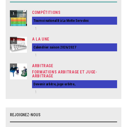
COMPÉTITIONS
1
Tournoi national B à La Motte Servolex
1
A LA UNE
2
Calendrier saison 2026/2027
1
ARBITRAGE
3
FORMATIONS ARBITRAGE ET JUGE-
ARBITRAGE
Devenir arbitre, juge-arbitre,
1
REJOIGNEZ-NOUS