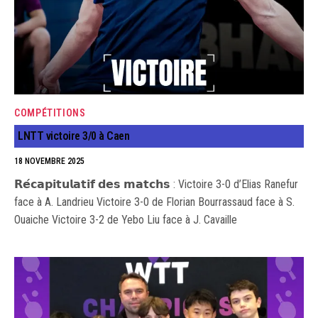
COMPÉTITIONS
LNTT victoire 3/0 à Caen
18 NOVEMBRE 2025
𝗥𝗲́𝗰𝗮𝗽𝗶𝘁𝘂𝗹𝗮𝘁𝗶𝗳 𝗱𝗲𝘀 𝗺𝗮𝘁𝗰𝗵𝘀 : Victoire 3-0 d’Elias Ranefur
face à A. Landrieu Victoire 3-0 de Florian Bourrassaud face à S.
Ouaiche Victoire 3-2 de Yebo Liu face à J. Cavaille