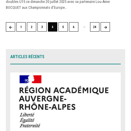
doubles U15 ce dimanche 20 juillet 2025 avec sa partenaire Lou-Anne
BOCQUET aux Championnats d’Europe…
…
←
→
1
2
3
4
5
6
24
ARTICLES RÉCENTS