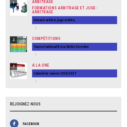
ARBITRAGE
1
FORMATIONS ARBITRAGE ET JUGE-
ARBITRAGE
Devenir arbitre, juge-arbitre,
1
COMPÉTITIONS
2
Tournoi national B à La Motte Servolex
1
A LA UNE
3
Calendrier saison 2026/2027
1
REJOIGNEZ-NOUS
FACEBOOK